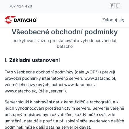
🇵🇱
787 424 420
Zaloguj się
Všeobecné obchodní podmínky
poskytování služeb pro stahování a vyhodnocování dat
Datacho
I. Základní ustanovení
Tyto všeobecné obchodní podmínky (dále „VOP") upravují
provozní podmínky internetového serveru www.datacho.pl,
včetně jeho jazykových mutací www.datacho.cz
www.datacho.sk, (dále „server").
Server slouží k nahrávání dat z karet řidičů a tachografů, a k
jejich vyhodnocování prostřednictvím serveru. Server je veřejně
přístupný registrovaným uživatelům, každý může svá, zde
umístěná, data dále použít a při splnění níže uvedených dalších
podmínek může další data na server přidávat.