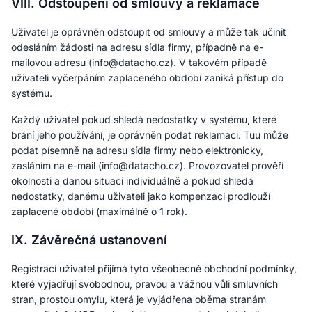
VIII. Odstoupení od smlouvy a reklamace
Uživatel je oprávněn odstoupit od smlouvy a může tak učinit
odesláním žádosti na adresu sídla firmy, případně na e-
mailovou adresu (info@datacho.cz). V takovém případě
uživateli vyčerpáním zaplaceného období zaniká přístup do
systému.
Každý uživatel pokud shledá nedostatky v systému, které
brání jeho používání, je oprávněn podat reklamaci. Tuu může
podat písemně na adresu sídla firmy nebo elektronicky,
zasláním na e-mail (info@datacho.cz). Provozovatel prověří
okolnosti a danou situaci individuálně a pokud shledá
nedostatky, danému uživateli jako kompenzaci prodlouží
zaplacené období (maximálně o 1 rok).
IX. Závěrečná ustanovení
Registrací uživatel přijímá tyto všeobecné obchodní podmínky,
které vyjadřují svobodnou, pravou a vážnou vůli smluvních
stran, prostou omylu, která je vyjádřena oběma stranám