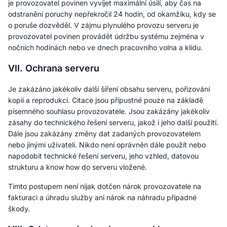
je provozovatel povinen vyvíjet maximální úsilí, aby čas na
odstranění poruchy nepřekročil 24 hodin, od okamžiku, kdy se
o poruše dozvěděl. V zájmu plynulého provozu serveru je
provozovatel povinen provádět údržbu systému zejména v
nočních hodinách nebo ve dnech pracovního volna a klidu.
VII. Ochrana serveru
Je zakázáno jakékoliv další šíření obsahu serveru, pořizování
kopií a reprodukcí. Citace jsou přípustné pouze na základě
písemného souhlasu provozovatele. Jsou zakázány jakékoliv
zásahy do technického řešení serveru, jakož i jeho další použití.
Dále jsou zakázány změny dat zadaných provozovatelem
nebo jinými uživateli. Nikdo není oprávněn dále použít nebo
napodobit technické řešení serveru, jeho vzhled, datovou
strukturu a know how do serveru vložené.
Tímto postupem není nijak dotčen nárok provozovatele na
fakturaci a úhradu služby ani nárok na náhradu případné
škody.