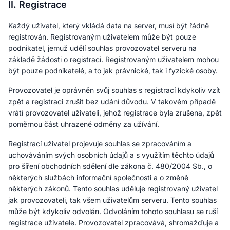
II. Registrace
Každý uživatel, který vkládá data na server, musí být řádně
registrován. Registrovaným uživatelem může být pouze
podnikatel, jemuž udělí souhlas provozovatel serveru na
základě žádosti o registraci. Registrovaným uživatelem mohou
být pouze podnikatelé, a to jak právnické, tak i fyzické osoby.
Provozovatel je oprávněn svůj souhlas s registrací kdykoliv vzít
zpět a registraci zrušit bez udání důvodu. V takovém případě
vrátí provozovatel uživateli, jehož registrace byla zrušena, zpět
poměrnou část uhrazené odměny za užívání.
Registrací uživatel projevuje souhlas se zpracováním a
uchováváním svých osobních údajů a s využitím těchto údajů
pro šíření obchodních sdělení dle zákona č. 480/2004 Sb., o
některých službách informační společnosti a o změně
některých zákonů. Tento souhlas uděluje registrovaný uživatel
jak provozovateli, tak všem uživatelům serveru. Tento souhlas
může být kdykoliv odvolán. Odvoláním tohoto souhlasu se ruší
registrace uživatele. Provozovatel zpracovává, shromažďuje a