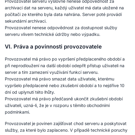
Provozovatel serveru výslovně nenese odpovědnost za
archivaci dat na serveru, každý uživatel má data uložené na
počítači ze kterého byla data nahrána. Server poté provádí
sekundární archivaci.
Provozovatel nenese odpovědnost za dostupnost služby
serveru vlivem technické údržby nebo výpadku.
VI. Práva a povinnosti provozovatele
Provozovatel má právo po vypršení předplaceného období a
při neprodloužení na další období odepřít přístup uživateli na
server a tím zamezení využívání funkcí serveru.
Provozovatel má právo smazat data uživatele, kterému
vypršelo předplacené nebo zkušební období a to nejdříve 10
dní od uplynutí této lhůty.
Provozovatel má právo předčasně ukončit zkušební období
uživateli, uzná-li, že je v rozporu s těmito obchodními
podmínkami.
Provozovatel je povinen zajišťovat chod serveru a poskytovat
služby, za které bylo zaplaceno. V případě technické poruchy