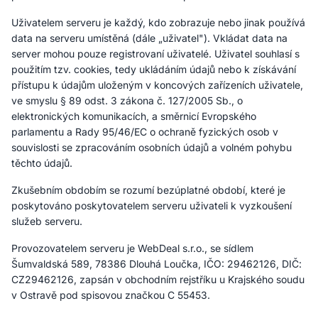
Uživatelem serveru je každý, kdo zobrazuje nebo jinak používá
data na serveru umístěná (dále „uživatel"). Vkládat data na
server mohou pouze registrovaní uživatelé. Uživatel souhlasí s
použitím tzv. cookies, tedy ukládáním údajů nebo k získávání
přístupu k údajům uloženým v koncových zařízeních uživatele,
ve smyslu § 89 odst. 3 zákona č. 127/2005 Sb., o
elektronických komunikacích, a směrnicí Evropského
parlamentu a Rady 95/46/EC o ochraně fyzických osob v
souvislosti se zpracováním osobních údajů a volném pohybu
těchto údajů.
Zkušebním obdobím se rozumí bezúplatné období, které je
poskytováno poskytovatelem serveru uživateli k vyzkoušení
služeb serveru.
Provozovatelem serveru je WebDeal s.r.o., se sídlem
Šumvaldská 589, 78386 Dlouhá Loučka, IČO: 29462126, DIČ:
CZ29462126, zapsán v obchodním rejstříku u Krajského soudu
v Ostravě pod spisovou značkou C 55453.