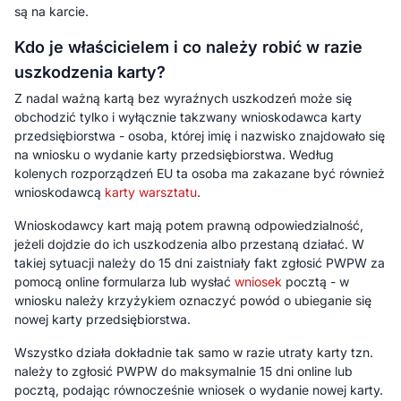
są na karcie.
Kdo je właścicielem i co należy robić w razie
uszkodzenia karty?
Z nadal ważną kartą bez wyraźnych uszkodzeń może się
obchodzić tylko i wyłącznie takzwany wnioskodawca karty
przedsiębiorstwa - osoba, której imię i nazwisko znajdowało się
na wniosku o wydanie karty przedsiębiorstwa. Według
kolenych rozporządzeń EU ta osoba ma zakazane być również
wnioskodawcą
karty warsztatu
.
Wnioskodawcy kart mają potem prawną odpowiedzialność,
jeżeli dojdzie do ich uszkodzenia albo przestaną działać. W
takiej sytuacji należy do 15 dni zaistniały fakt zgłosić PWPW za
pomocą online formularza lub wysłać
wniosek
pocztą - w
wniosku należy krzyżykiem oznaczyć powód o ubieganie się
nowej karty przedsiębiorstwa.
Wszystko działa dokładnie tak samo w razie utraty karty tzn.
należy to zgłosić PWPW do maksymalnie 15 dni online lub
pocztą, podając równocześnie wniosek o wydanie nowej karty.