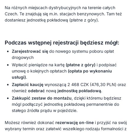
Na różnych miejscach dystrybucyjnych na terenie całych
Czech. Te znajdują się m.in. stacjach benzynowych. Tam też
dostaniesz jednostkę pokładową (płatne z góry).
Podczas wstępnej rejestracji będziesz mógł:
Zarejestrować się
do nowego systemu poboru opłat
drogowych
Wpłacić pieniądze na kartę
(płatne z góry)
i podpisać
umowę o kolejnych opłatach
(opłata po wykonaniu
usługi)
.
Zapłacić kaucję
wynoszącą 2 468 CZK (476,30 PLN) oraz
również
odebrać
nową
jednostkę pokładową
.
Zakkupić zestaw do montażu
, dzięki któremu będziesz
mógl podłączyć jednostkę pokładową permanentnie do
stałego źródła prądu w pojeździe.
Możesz również dokonać
rezerwację on-line
i przyjść na swój
wybrany termin oraz załatwić wszelkiego rodzaju formalności z