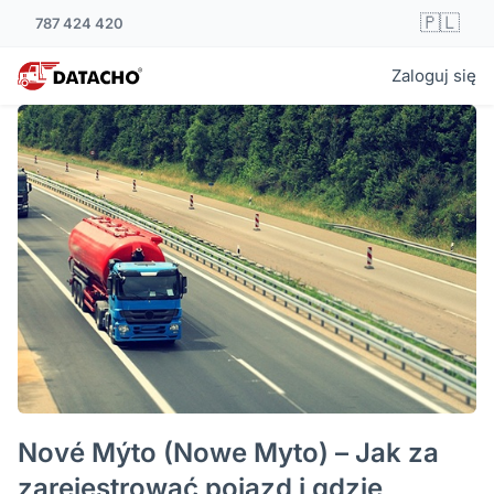
🇵🇱
787 424 420
Zaloguj się
Nové Mýto (Nowe Myto) – Jak za
zarejestrować pojazd i gdzie