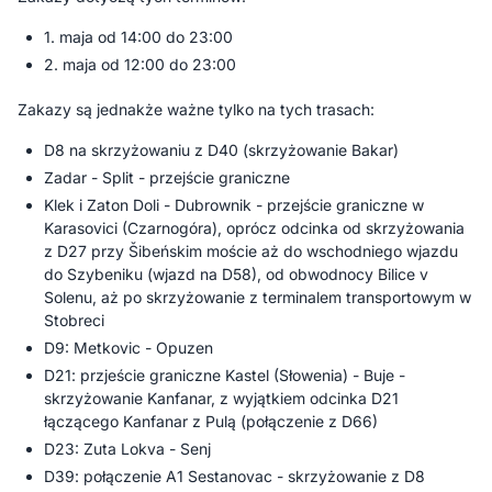
1. maja od 14:00 do 23:00
2. maja od 12:00 do 23:00
Zakazy są jednakże ważne tylko na tych trasach:
D8 na skrzyżowaniu z D40 (skrzyżowanie Bakar)
Zadar - Split - przejście graniczne
Klek i Zaton Doli - Dubrownik - przejście graniczne w
Karasovici (Czarnogóra), oprócz odcinka od skrzyżowania
z D27 przy Šibeńskim moście aż do wschodniego wjazdu
do Szybeniku (wjazd na D58), od obwodnocy Bilice v
Solenu, aż po skrzyżowanie z terminalem transportowym w
Stobreci
D9: Metkovic - Opuzen
D21: przjeście graniczne Kastel (Słowenia) - Buje -
skrzyżowanie Kanfanar, z wyjątkiem odcinka D21
łączącego Kanfanar z Pulą (połączenie z D66)
D23: Zuta Lokva - Senj
D39: połączenie A1 Sestanovac - skrzyżowanie z D8