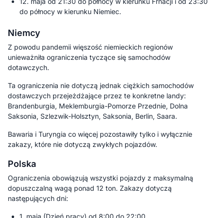
12. maja od 21:30 do północy w kierunku Frnacji i od 23:30
do północy w kierunku Niemiec.
Niemcy
Z powodu pandemii więszość niemieckich regionów
unieważniła ograniczenia tyczące się samochodów
dotawczych.
Ta ograniczenia nie dotyczą jednak ciężkich samochodów
dostawczych przejeżdżające przez te konkretne landy:
Brandenburgia, Meklemburgia-Pomorze Przednie, Dolna
Saksonia, Szlezwik-Holsztyn, Saksonia, Berlin, Saara.
Bawaria i Turyngia co więcej pozostawiły tylko i wyłącznie
zakazy, które nie dotyczą zwykłych pojazdów.
Polska
Ograniczenia obowiązują wszystki pojazdy z maksymalną
dopuszczalną wagą ponad 12 ton. Zakazy dotyczą
następujących dni:
1. maja (Dzień pracy) od 8:00 do 22:00