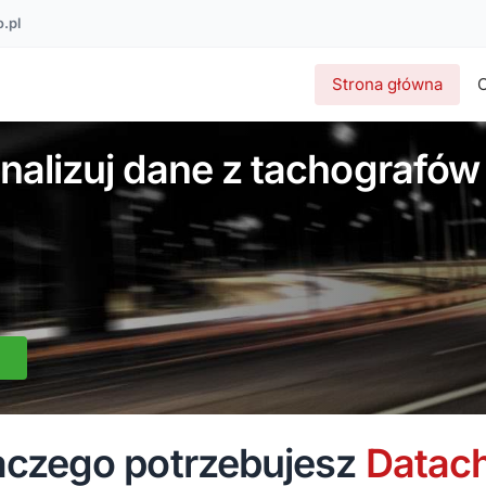
.pl
Strona główna
analizuj dane z tachografów
aczego potrzebujesz
Datac