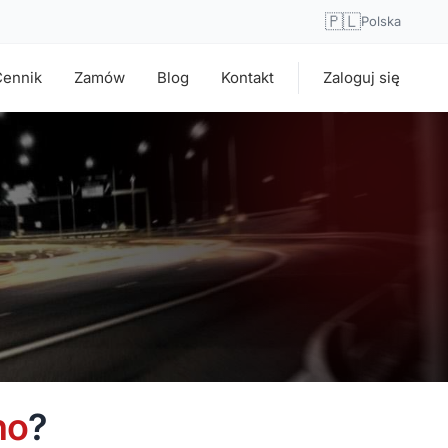
🇵🇱
Polska
Cennik
Zamów
Blog
Kontakt
Zaloguj się
ho
?