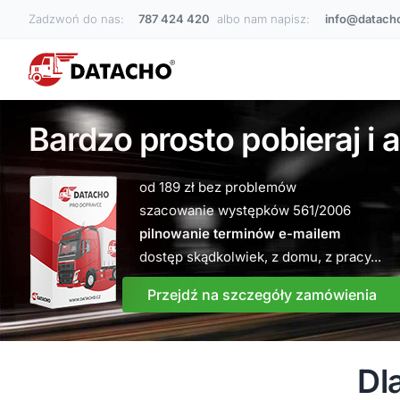
Zadzwoń do nas:
787 424 420
albo nam napisz:
info@datacho
Bardzo prosto pobieraj i 
od 189 zł bez problemów
szacowanie występków 561/2006
pilnowanie terminów e-mailem
dostęp skądkolwiek, z domu, z pracy...
Przejdź na szczegóły zamówienia
Dl