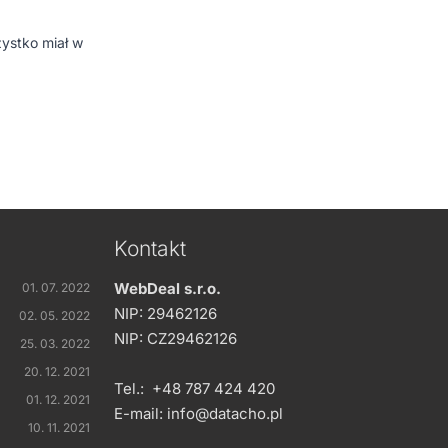
ystko miał w
Kontakt
WebDeal s.r.o.
01. 07. 2022
NIP: 29462126
02. 05. 2022
NIP: CZ29462126
25. 03. 2022
20. 12. 2021
Tel.:
+48 787 424 420
01. 12. 2021
E-mail:
info@datacho.pl
10. 11. 2021